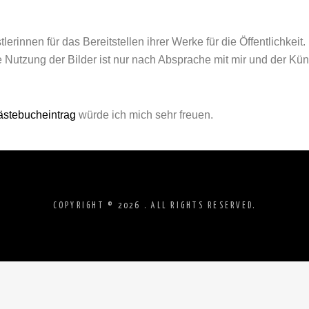
erinnen für das Bereitstellen ihrer Werke für die Öffentlichkeit
utzung der Bilder ist nur nach Absprache mit mir und der Küns
stebucheintrag
würde ich mich sehr freuen.
COPYRIGHT © 2026
. ALL RIGHTS RESERVED.