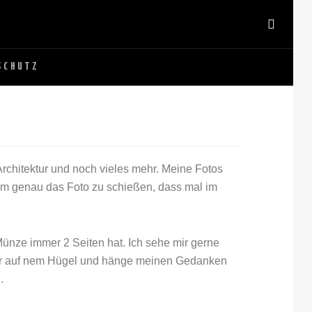
SCHUTZ
Architektur und noch vieles mehr. Meine Fotos
 um genau das Foto zu schießen, dass mal im
nze immer 2 Seiten hat. Ich sehe mir gerne
 oder auf nem Hügel und hänge meinen Gedanken
n
.