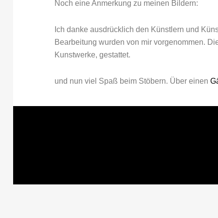
Noch eine Anmerkung zu meinen Bildern:
Ich danke ausdrücklich den Künstlern und Künstl
Bearbeitung wurden von mir vorgenommen. Die N
Kunstwerke, gestattet.
und nun viel Spaß beim Stöbern. Über einen
Gä