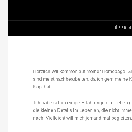
ÜBER M
Herzlich Willkommen auf meiner Homepage. Sie d
sind meist nachbearbeiten, da ich gern meine K
Kopf hat.
Ich habe schon einige Erfahrungen im Leben g
die kleinen Details im Leben an, die nicht imm
nach. Vielleicht will mich jemand mal begleiten