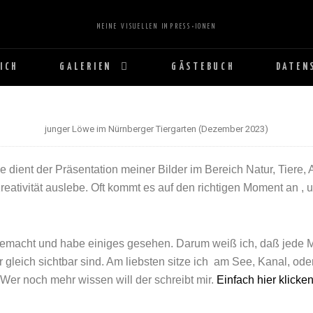
MEINE VISUELLEN IMPRESS•IONEN
ICH
GALERIEN
GÄSTEBUCH
DATEN
junger Löwe im Nürnberger Tiergarten (Dezember 2023)
ient der Präsentation meiner Bilder im Bereich Natur, Tiere, 
reativität auslebe. Oft kommt es auf den richtigen Moment an ,
emacht und habe einiges gesehen. Darum weiß ich, daß jede Mü
er gleich sichtbar sind. Am liebsten sitze ich am See, Kanal,
.Wer noch mehr wissen will der schreibt mir.
Einfach hier klicke